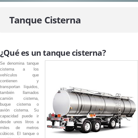
SERVICIOS
Tanque
Cisterna
UNIDADES DE VENTA
DESTINO ENCOMIENDAS
ASISTENCIA EN RUTA
¿Qué es un tanque cisterna?
NUESTROS VIAJES
Se denomina tanque
cisterna a los
NOTICIAS
vehículos que
contienen y
transportan líquidos,
NOSOTROS
también llamados
camión cisterna,
HISTORIA , MISIÓN Y VISIÓN
buque cisterna o
avión cisterna. Su
NUESTRO EQUIPO DE TRABAJO
capacidad puede ir
desde unos litros a
miles de metros
CONTACTO
cúbicos. El tanque o