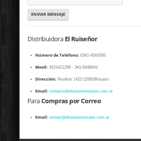
ENVIAR MENSAJE
Distribuidora
El Ruiseñor
Número de Teléfono:
0341-4560595
Movil:
3415421298 - 341-5648041
Dirección:
Roullion 1423 (2000)Rosario
Email:
contacto@elruisenorrosario.com.ar
Para
Compras por Correo
Email:
ventas@elruisenorrosario.com.ar