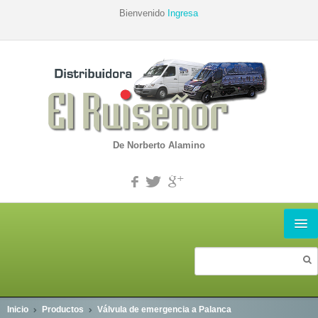
Bienvenido
Ingresa
De Norberto Alamino
INICIO
PRODUCTOS
Inicio
Productos
Válvula de emergencia a Palanca