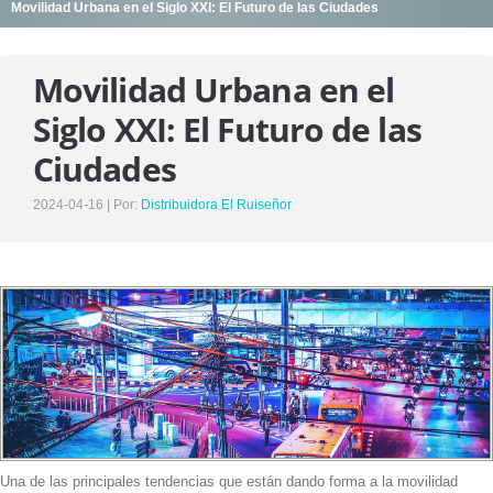
Movilidad Urbana en el Siglo XXI: El Futuro de las Ciudades
SERVICIOS
UNIDADES DE VENTA
Movilidad Urbana en el
DESTINO ENCOMIENDAS
Siglo XXI: El Futuro de las
ASISTENCIA EN RUTA
Ciudades
NUESTROS VIAJES
2024-04-16 | Por:
Distribuidora El Ruiseñor
NOTICIAS
NOSOTROS
HISTORIA , MISIÓN Y VISIÓN
NUESTRO EQUIPO DE TRABAJO
CONTACTO
Una de las principales tendencias que están dando forma a la movilidad