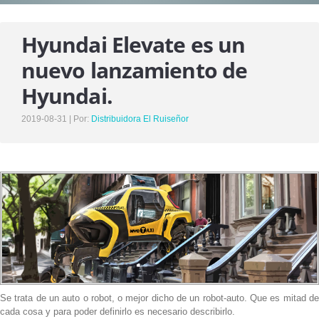
SERVICIOS
Hyundai Elevate es un
UNIDADES DE VENTA
nuevo lanzamiento de
DESTINO ENCOMIENDAS
Hyundai.
ASISTENCIA EN RUTA
2019-08-31 | Por:
Distribuidora El Ruiseñor
NUESTROS VIAJES
NOTICIAS
NOSOTROS
HISTORIA , MISIÓN Y VISIÓN
NUESTRO EQUIPO DE TRABAJO
CONTACTO
Se trata de un auto o robot, o mejor dicho de un robot-auto. Que es mitad de
cada cosa y para poder definirlo es necesario describirlo.