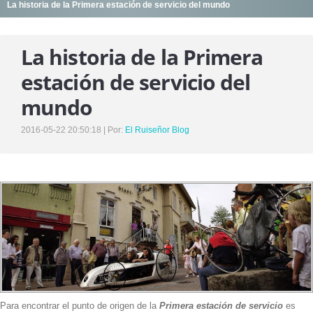
La historia de la Primera estación de servicio del mundo
SERVICIOS
UNIDADES DE VENTA
La historia de la Primera
DESTINO ENCOMIENDAS
estación de servicio del
ASISTENCIA EN RUTA
mundo
NUESTROS VIAJES
2016-05-22 20:50:18 | Por:
El Ruiseñor Blog
NOTICIAS
NOSOTROS
HISTORIA , MISIÓN Y VISIÓN
NUESTRO EQUIPO DE TRABAJO
CONTACTO
Para encontrar el punto de origen de la
Primera estación de servicio
es