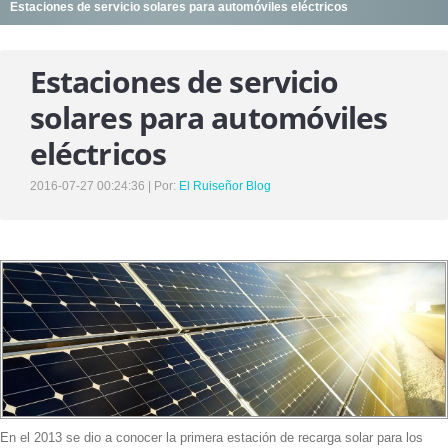
Estaciones de servicio solares para automóviles eléctricos
SERVICIOS
UNIDADES DE VENTA
Estaciones de servicio
DESTINO ENCOMIENDAS
solares para automóviles
ASISTENCIA EN RUTA
eléctricos
NUESTROS VIAJES
2016-07-27 00:24:36 | Por:
El Ruiseñor Blog
NOTICIAS
NOSOTROS
HISTORIA , MISIÓN Y VISIÓN
NUESTRO EQUIPO DE TRABAJO
CONTACTO
En el 2013 se dio a conocer la primera estación de recarga solar para los