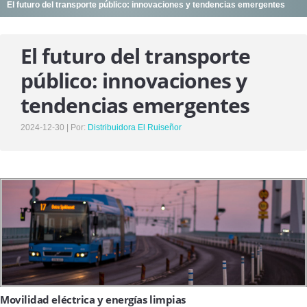
El futuro del transporte público: innovaciones y tendencias emergentes
SERVICIOS
UNIDADES DE VENTA
El futuro del transporte
DESTINO ENCOMIENDAS
público: innovaciones y
ASISTENCIA EN RUTA
tendencias emergentes
NUESTROS VIAJES
2024-12-30 | Por:
Distribuidora El Ruiseñor
NOTICIAS
NOSOTROS
HISTORIA , MISIÓN Y VISIÓN
NUESTRO EQUIPO DE TRABAJO
CONTACTO
Movilidad eléctrica y energías limpias