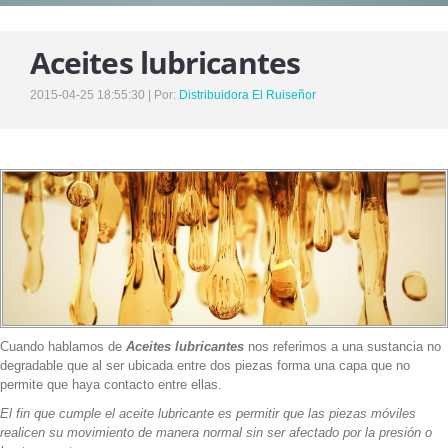
SERVICIOS
Aceites lubricantes
UNIDADES DE VENTA
DESTINO ENCOMIENDAS
2015-04-25 18:55:30 | Por:
Distribuidora El Ruiseñor
ASISTENCIA EN RUTA
NUESTROS VIAJES
NOTICIAS
NOSOTROS
HISTORIA , MISIÓN Y VISIÓN
Cuando hablamos de
Aceites lubricantes
nos referimos a una sustancia no
NUESTRO EQUIPO DE TRABAJO
degradable que al ser ubicada entre dos piezas forma una capa que no
permite que haya contacto entre ellas.
El fin que cumple el aceite lubricante es permitir que las piezas móviles
CONTACTO
realicen su movimiento de manera normal sin ser afectado por la presión o