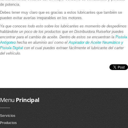
de potencia.
Debes tener muy claro que es gracias a estos lubricantes que también se
pueden evitar averías irreparables en los motores.
Ya que conoces todo esto sobre los lubricantes es momento de despedirnos
hablándote un poco de los productos que en Distribuidora Ruiseñor puedes
encontrar para el cambio de aceite. Dentro de estos se encuentran la
Pistola
Antigoteo
hecha en aluminio así como el
Aspirador de Aceite Neumático y
Pistola Digital
con el cual puedes extraer fácilmente el lubricante del carter
del vehículo.
Menu
Principal
Servicios
Productos